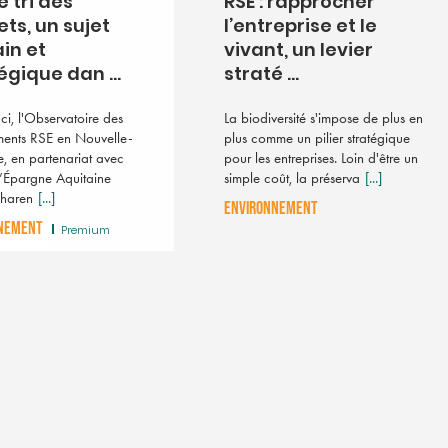
le tri des
RSE : rapprocher
ts, un sujet
l’entreprise et le
in et
vivant, un levier
égique dan ...
straté ...
ci, l'Observatoire des
La biodiversité s'impose de plus en
ents RSE en Nouvelle-
plus comme un pilier stratégique
e, en partenariat avec
pour les entreprises. Loin d'être un
’Épargne Aquitaine
simple coût, la préserva
[...]
Charen
[...]
ENVIRONNEMENT
NEMENT
Premium