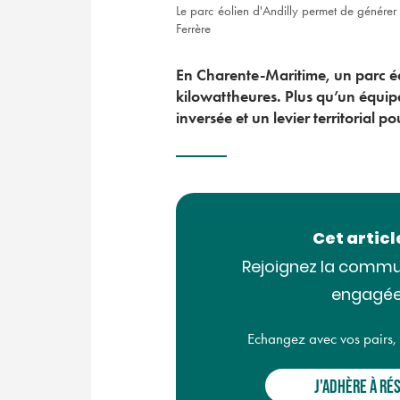
Le parc éolien d'Andilly permet de générer 
Ferrère
En Charente-Maritime, un parc éo
kilowattheures. Plus qu’un équi
inversée et un levier territorial p
Cet artic
Rejoignez la commu
engagée
Echangez avec vos pairs, ac
J'ADHÈRE À RÉ