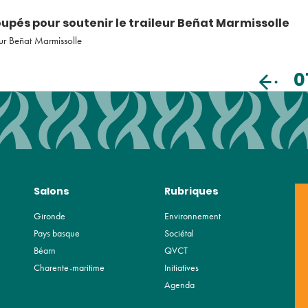
pés pour soutenir le traileur Beñat Marmissolle
eur Beñat Marmissolle
0
Salons
Rubriques
Gironde
Environnement
Pays basque
Sociétal
Béarn
QVCT
Charente-maritime
Initiatives
Agenda