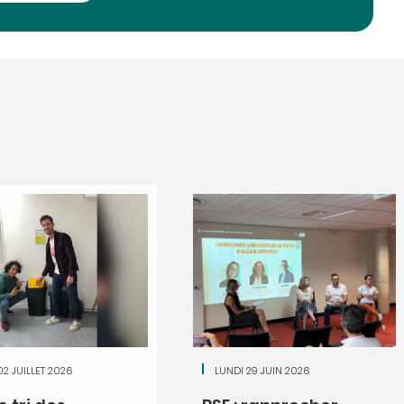
La Minute RSE. Pour
Michelin a-t-il rend
millions d'euros à l'
Le fabriquant de pneus Mic
rendre à l'État français 4,3 m
obtenus en 2015 pour l'une 
02 JUILLET 2026
LUNDI 29 JUIN 2026