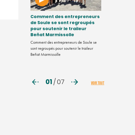
quoi
Comment des entrepreneurs
Vidéo. Chef
u 4,3
de Soule se sont regroupés
comment va
État ?
pour soutenir le traileur
mentale ?
Beñat Marmissolle
helin a annoncé
Dans ce nouveau 
illions d'euros,
Comment des entrepreneurs de Soule se
Tendance, la réda
de ses usines.
sont regroupés pour soutenir le traileur
penchée sur la s
Beñat Marmissolle
d'entreprise. Pre
du programme B
01
/
07
VOIR TOUT