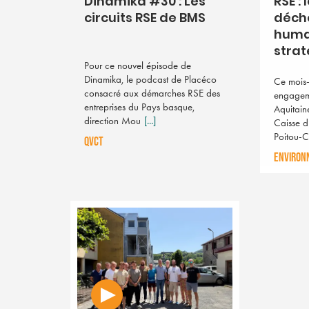
Dinamika #30 : Les
RSE : 
circuits RSE de BMS
déche
huma
strat
Pour ce nouvel épisode de
Dinamika, le podcast de Placéco
Ce mois-
consacré aux démarches RSE des
engagem
entreprises du Pays basque,
Aquitain
direction Mou
[...]
Caisse d
Poitou-
QVCT
ENVIRON