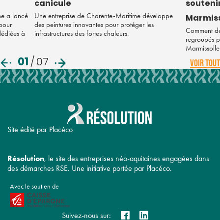
canicule
soutenir
ne a lancé
Une entreprise de Charente-Maritime développe
Marmiss
 pour
des peintures innovantes pour protéger les
Comment des
 dédiées à
infrastructures des fortes chaleurs.
regroupés po
Marmissolle
01
/
07
VOIR TOUT
Site édité par Placéco
Résolution
, le site des entreprises néo-aquitaines engagées dans
des démarches RSE. Une initiative portée par Placéco.
Avec le soutien de
Suivez-nous sur: