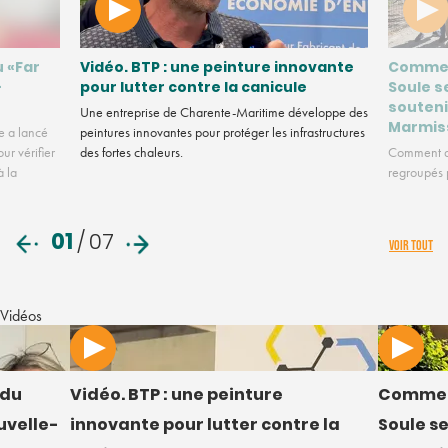
u «Far
Vidéo. BTP : une peinture innovante
Commen
-
pour lutter contre la canicule
Soule s
souteni
Une entreprise de Charente-Maritime développe des
Marmis
e a lancé
peintures innovantes pour protéger les infrastructures
ur vérifier
des fortes chaleurs.
Comment de
à la
regroupés p
01
/
07
VOIR TOUT
Vidéos
 du
Vidéo. BTP : une peinture
Commen
uvelle-
innovante pour lutter contre la
Soule s