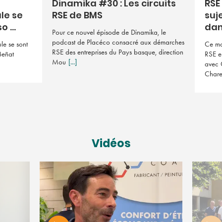
Dinamika #30 : Les circuits
RSE 
le se
RSE de BMS
suj
 ...
dan 
Pour ce nouvel épisode de Dinamika, le
podcast de Placéco consacré aux démarches
le se sont
Ce mo
RSE des entreprises du Pays basque, direction
Beñat
RSE e
Mou
[...]
avec 
Char
Vidéos