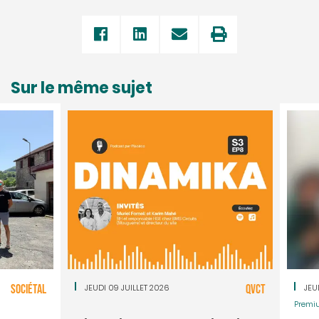
Sur le même sujet
SOCIÉTAL
JEUDI 09 JUILLET 2026
QVCT
JEU
Premi