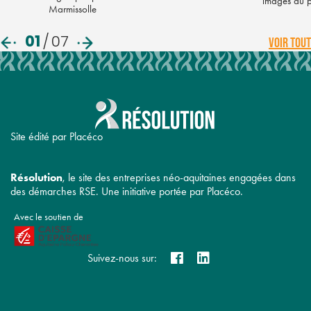
images du 
Marmissolle
01
/
07
VOIR TOUT
Site édité par Placéco
Résolution
, le site des entreprises néo-aquitaines engagées dans
des démarches RSE. Une initiative portée par Placéco.
Avec le soutien de
Suivez-nous sur: