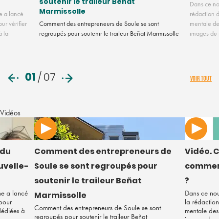
soutenir le traileur Beñat
Dans ce no
Marmissolle
e a lancé
rédaction d
ur vérifier
Comment des entrepreneurs de Soule se sont
mentale des
à la
regroupés pour soutenir le traileur Beñat Marmissolle
images du
01
/
07
VOIR TOUT
Vidéos
 du
Comment des entrepreneurs de
Vidéo. C
uvelle-
Soule se sont regroupés pour
comment
soutenir le traileur Beñat
?
ne a lancé
Dans ce nou
Marmissolle
 pour
la rédaction
Comment des entrepreneurs de Soule se sont
 dédiées à
mentale des 
regroupés pour soutenir le traileur Beñat