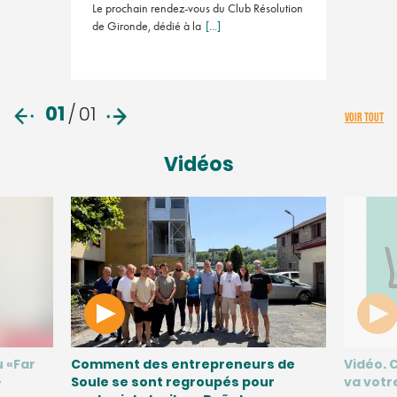
Le prochain rendez-vous du Club Résolution
de Gironde, dédié à la
[...]
01
/
01
VOIR TOUT
Vidéos
u «Far
Comment des entrepreneurs de
Vidéo. 
-
Soule se sont regroupés pour
va votr