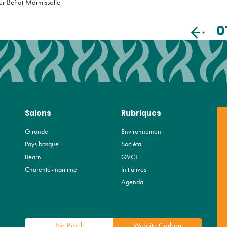
eur Beñat Marmissolle
0
Salons
Rubriques
Gironde
Environnement
Pays basque
Sociétal
Béarn
QVCT
Charente-maritime
Initiatives
Agenda
No Result
Website Carbon