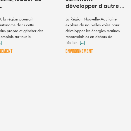
..
développer d'autre ...
 la région pourrait
La Région Nouvelle-Aquitaine
autonome dans cette
explore de nouvelles voies pour
plus propre et générer des
développer les énergies marines
d'emplois sur tout le
renouvelables en dehors de
.]
l’éolien.
[...]
NEMENT
ENVIRONNEMENT