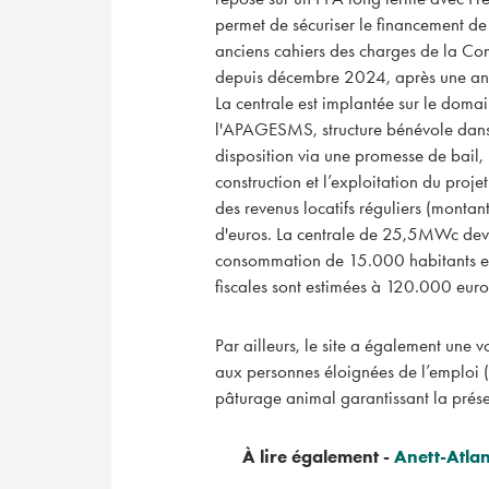
permet de sécuriser le financement de
anciens cahiers des charges de la Com
depuis décembre 2024, après une anné
La centrale est implantée sur le dom
l'APAGESMS, structure bénévole dans l’
disposition via une promesse de bail,
construction et l’exploitation du proje
des revenus locatifs réguliers (montan
d'euros. La centrale de 25,5MWc dev
consommation de 15.000 habitants e
fiscales sont estimées à 120.000 euros
Par ailleurs, le site a également une 
aux personnes éloignées de l’emploi (e
pâturage animal garantissant la prése
À lire également -
Anett-Atla