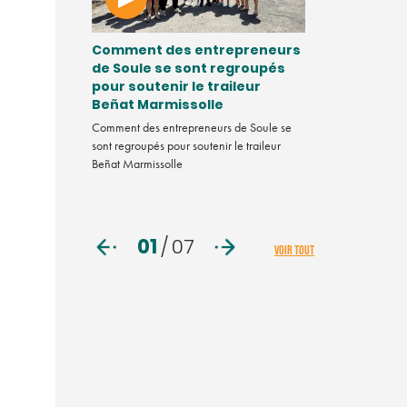
quoi
Comment des entrepreneurs
Vidéo. Chef
u 4,3
de Soule se sont regroupés
comment va
État ?
pour soutenir le traileur
mentale ?
Beñat Marmissolle
helin a annoncé
Dans ce nouveau 
illions d'euros,
Comment des entrepreneurs de Soule se
Tendance, la réda
de ses usines.
sont regroupés pour soutenir le traileur
penchée sur la s
Beñat Marmissolle
d'entreprise. Pre
du programme B
01
/
07
VOIR TOUT