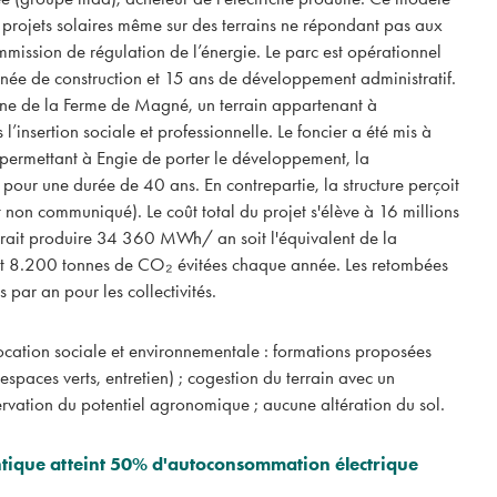
 projets solaires même sur des terrains ne répondant pas aux
mission de régulation de l’énergie. Le parc est opérationnel
La Minute RSE. Pour
e de construction et 15 ans de développement administratif.
Michelin a-t-il rend
aine de la Ferme de Magné, un terrain appartenant à
millions d'euros à l'
insertion sociale et professionnelle. Le foncier a été mis à
Le fabriquant de pneus Mic
 permettant à Engie de porter le développement, la
rendre à l'État français 4,3 m
obtenus en 2015 pour l'une 
t pour une durée de 40 ans. En contrepartie, la structure perçoit
t non communiqué). Le coût total du projet s'élève à 16 millions
rait produire 34 360 MWh/ an soit l'équivalent de la
t 8.200 tonnes de CO₂ évitées chaque année. Les retombées
 par an pour les collectivités.
vocation sociale et environnementale : formations proposées
spaces verts, entretien) ; cogestion du terrain avec un
rvation du potentiel agronomique ; aucune altération du sol.
ntique atteint 50% d'autoconsommation électrique