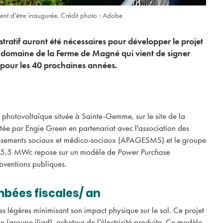
ient d'être inaugurée. Crédit photo : Adobe
ratif auront été nécessaires pour développer le projet
e domaine de la Ferme de Magné qui vient de signer
n pour les 40 prochaines années.
 photovoltaïque située à Sainte-Gemme, sur le site de la
ée par Engie Green en partenariat avec l'association des
lissements sociaux et médico-sociaux (APAGESMS) et le groupe
de 25,5 MWc repose sur un modèle de
Power Purchase
bventions publiques.
mbées fiscales/ an
res légères minimisant son impact physique sur le sol. Ce projet
 (groupe iliad), acheteur de l’électricité produite. Ce modèle