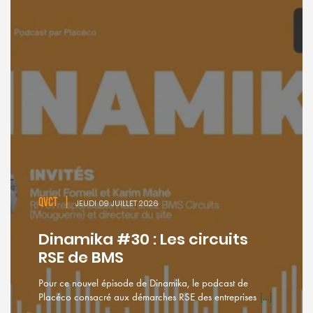
QVCT
|
JEUDI 09 JUILLET 2026
Dinamika #30 : Les circuits
RSE de BMS
Pour ce nouvel épisode de Dinamika, le podcast de
Placéco consacré aux démarches RSE des entreprises
[...]