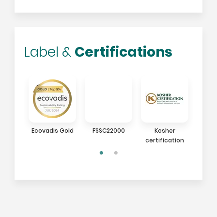
Certifications
Label &
an
Ecovadis Gold
FSSC22000
Kosher
Halal
certification