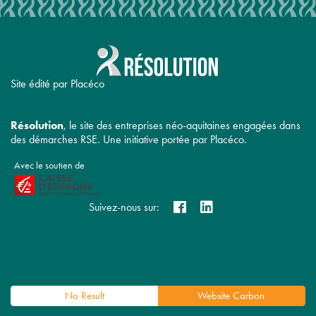
Site édité par Placéco
Résolution
, le site des entreprises néo-aquitaines engagées dans
des démarches RSE. Une initiative portée par Placéco.
Avec le soutien de
Suivez-nous sur:
No Result
Website Carbon