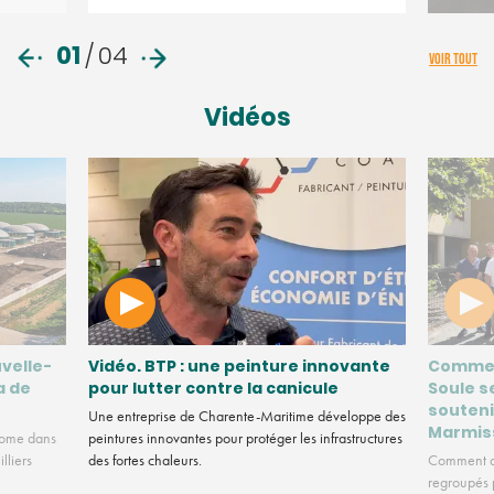
01
/
04
VOIR TOUT
Vidéos
velle-
Vidéo. BTP : une peinture innovante
Commen
a de
pour lutter contre la canicule
Soule s
souteni
Une entreprise de Charente-Maritime développe des
Marmis
nome dans
peintures innovantes pour protéger les infrastructures
lliers
des fortes chaleurs.
Comment de
regroupés p