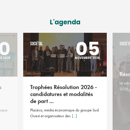
L'agenda
0
05
SOCIÉTAL
SOCIÉT
E 2025
NOVEMBRE 2026
Rés
Le sal
s
Trophées Résolution 2026 -
2026 
candidatures et modalités
de part ...
asque
Placéco, média économique du groupe Sud
Ouest et organisateur des
[...]