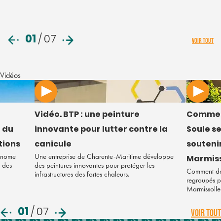
01
/
07
VOIR TOUT
Vidéos
Vidéo. BTP : une peinture
Commen
 du
innovante pour lutter contre la
Soule s
tions
canicule
soutenir
tonome
Une entreprise de Charente-Maritime développe
Marmiss
r des
des peintures innovantes pour protéger les
Comment des
infrastructures des fortes chaleurs.
regroupés po
Marmissolle
01
/
07
VOIR TOUT