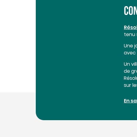
CO
Résol
tenu 
Une j
avec 
Un vi
de gr
Résol
sur l
En sa