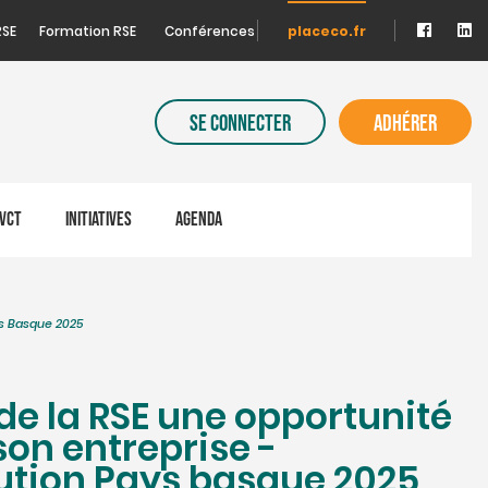
RSE
Formation RSE
Conférences
placeco.fr
SE CONNECTER
ADHÉRER
VCT
INITIATIVES
AGENDA
ys Basque 2025
 de la RSE une opportunité
son entreprise -
ution Pays basque 2025