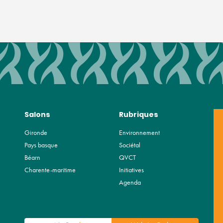
Salons
Rubriques
Gironde
Environnement
Pays basque
Sociétal
Béarn
QVCT
Charente-maritime
Initiatives
Agenda