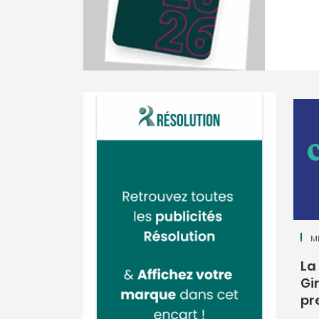
M
La
Gi
pr