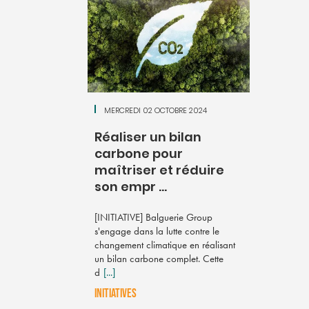
MERCREDI 02 OCTOBRE 2024
M
Réaliser un bilan
Le
carbone pour
ac
maîtriser et réduire
en
son empr ...
[INI
fran
[INITIATIVE] Balguerie Group
poli
s'engage dans la lutte contre le
d’un
changement climatique en réalisant
un bilan carbone complet. Cette
INIT
d
[...]
INITIATIVES