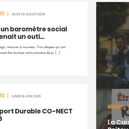
IVES
|
JEUDI 23 JUILLET 2026
i un baromètre social
nait un outi...
agir, mesurer à nouveau. Trois étapes qui ont
ment fait évoluer notre manière de pi
[...]
IVES
|
LUNDI 15 JUIN 2026
INITIATIVES
port Durable CO-NECT
6
La Cai