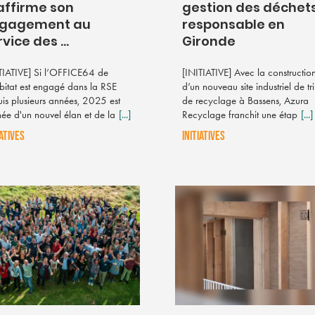
affirme son
gestion des déchet
gagement au
responsable en
vice des ...
Gironde
TIATIVE] Si l’OFFICE64 de
[INITIATIVE] Avec la constructio
bitat est engagé dans la RSE
d’un nouveau site industriel de tri
is plusieurs années, 2025 est
de recyclage à Bassens, Azura
née d'un nouvel élan et de la
[...]
Recyclage franchit une étap
[...]
IATIVES
INITIATIVES