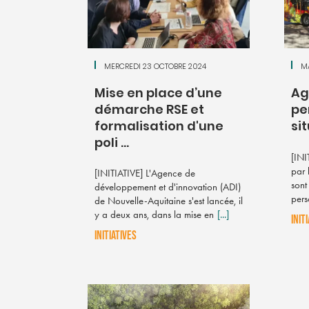
MERCREDI 23 OCTOBRE 2024
M
Mise en place d’une
Ag
démarche RSE et
pe
formalisation d'une
si
poli ...
[INI
par 
[INITIATIVE] L'Agence de
sont
développement et d'innovation (ADI)
pers
de Nouvelle-Aquitaine s'est lancée, il
y a deux ans, dans la mise en
[...]
INIT
INITIATIVES