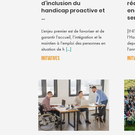
d’inclusion du
ré
handicap proactive et
en
...
ser
L’enjeu premier est de favoriser et de
[INI
garantir l’accueil, l’intégration et le
l’Ha
maintien à l’emploi des personnes en
depu
situation de h
[...]
l'an
INITIATIVES
INIT