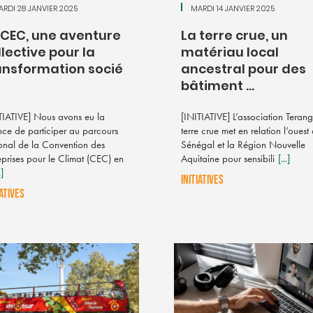
RDI 28 JANVIER 2025
MARDI 14 JANVIER 2025
 CEC, une aventure
La terre crue, un
llective pour la
matériau local
ansformation socié
ancestral pour des
bâtiment ...
TIATIVE] Nous avons eu la
[INITIATIVE] L’association Terang
ce de participer au parcours
terre crue met en relation l’ouest
onal de la Convention des
Sénégal et la Région Nouvelle
eprises pour le Climat (CEC) en
Aquitaine pour sensibili
[...]
.]
INITIATIVES
IATIVES