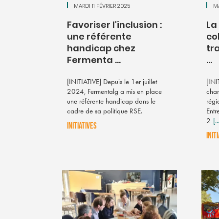
MARDI 11 FÉVRIER 2025
MA
Favoriser l'inclusion :
La
une référente
co
handicap chez
tr
Fermenta ...
...
[INITIATIVE] Depuis le 1er juillet
[INI
2024, Fermentalg a mis en place
chan
une référente handicap dans le
régi
cadre de sa politique RSE.
Entr
2
[..
INITIATIVES
INIT