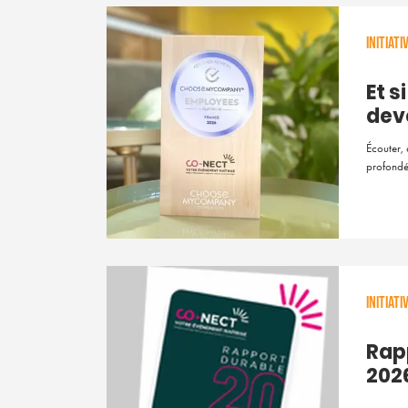
INITIAT
Et s
deve
Écouter, 
profondé
INITIAT
Rap
202