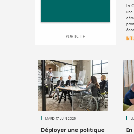
La C
une 
déma
pro
éco
PUBLICITE
INIT
MARDI 17 JUIN 2025
LU
Déployer une politique
En