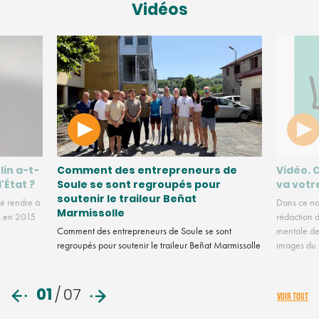
Vidéos
lin a-t-
Comment des entrepreneurs de
Vidéo. 
l'État ?
Soule se sont regroupés pour
va votr
soutenir le traileur Beñat
é rendre à
Dans ce no
Marmissolle
us en 2015
rédaction d
Comment des entrepreneurs de Soule se sont
mentale des
regroupés pour soutenir le traileur Beñat Marmissolle
images du
01
/
07
VOIR TOUT