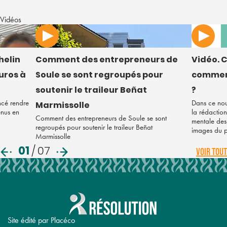
Vidéos
helin
Comment des entrepreneurs de
Vidéo. C
euros à
Soule se sont regroupés pour
comment
soutenir le traileur Beñat
?
ncé rendre
Dans ce nou
Marmissolle
enus en
la rédaction
Comment des entrepreneurs de Soule se sont
mentale des 
regroupés pour soutenir le traileur Beñat
images du 
Marmissolle
01
/
07
VOIR TOUT
Site édité par Placéco