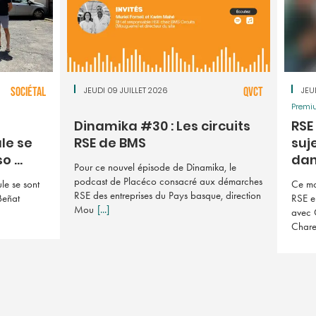
SOCIÉTAL
JEUDI 09 JUILLET 2026
QVCT
JEU
Premi
Dinamika #30 : Les circuits
RSE 
le se
RSE de BMS
suj
 ...
dan 
Pour ce nouvel épisode de Dinamika, le
podcast de Placéco consacré aux démarches
le se sont
Ce mo
RSE des entreprises du Pays basque, direction
Beñat
RSE e
Mou
[...]
avec 
Char