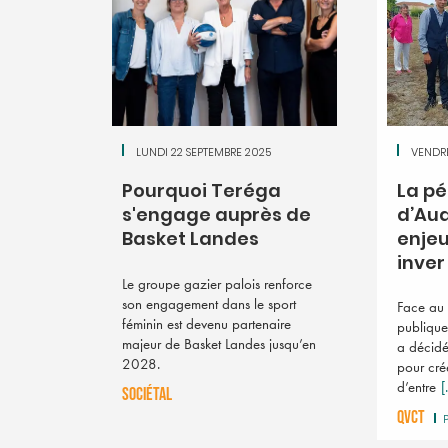
LUNDI 22 SEPTEMBRE 2025
VENDRE
Pourquoi Teréga
La pé
s'engage auprès de
d’Aud
Basket Landes
enjeu
inver .
Le groupe gazier palois renforce
son engagement dans le sport
Face au 
féminin est devenu partenaire
publique
majeur de Basket Landes jusqu’en
a décidé
2028.
pour cré
d’entre
[.
SOCIÉTAL
QVCT