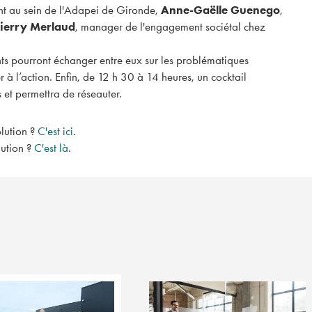
t au sein de l'Adapei de Gironde,
Anne-Gaëlle Guenego
,
ierry Merlaud
, manager de l'engagement sociétal chez
La Minute RSE. Pour
Michelin a-t-il rend
nts pourront échanger entre eux sur les problématiques
millions d'euros à l'
à l’action. Enfin, de 12 h 30 à 14 heures, un cocktail
Le fabriquant de pneus Mic
 et permettra de réseauter.
rendre à l'État français 4,3 m
obtenus en 2015 pour l'une 
lution ?
C'est ici
.
lution ?
C'est là
.