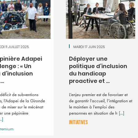
DI 11 JUILLET 2025
MARDI 17 JUIN 2025
pinière Adapei
Déployer une
enge : « Un
politique d’inclusion
 d’inclusion
du handicap
..
proactive et ...
déficit de subventions
L’enjeu premier est de favoriser et
s, l’Adapei de la Gironde
de garantir l’accueil, l’intégration et
 de miser sur le mécénat
le maintien à l’emploi des
er une pépinière
personnes en situation de h
[...]
..]
INITIATIVES
Premium