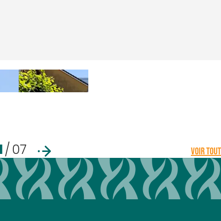
1
/
07
VOIR TOUT