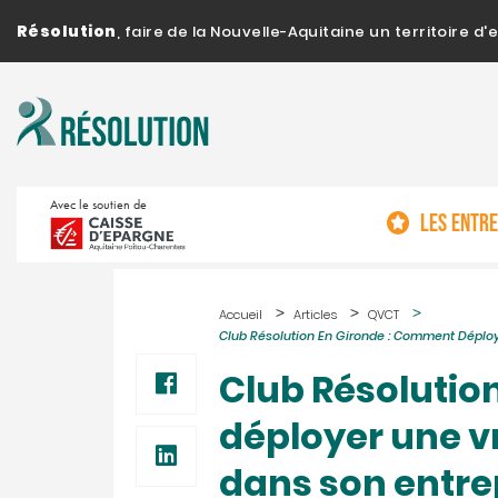
Résolution
, faire de la Nouvelle-Aquitaine un territoire 
Avec le soutien de
LES ENTR
Accueil
Articles
QVCT
Club Résolution En Gironde : Comment Déploye
Club Résolutio
déployer une vr
dans son entre