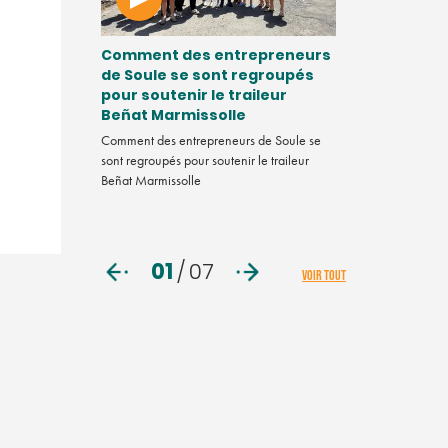
quoi
Comment des entrepreneurs
Vidéo. Chef
u 4,3
de Soule se sont regroupés
comment va
État ?
pour soutenir le traileur
mentale ?
Beñat Marmissolle
helin a annoncé
Dans ce nouveau 
illions d'euros,
Comment des entrepreneurs de Soule se
Tendance, la réda
de ses usines.
sont regroupés pour soutenir le traileur
penchée sur la s
Beñat Marmissolle
d'entreprise. Pre
du programme B
01
/
07
VOIR TOUT