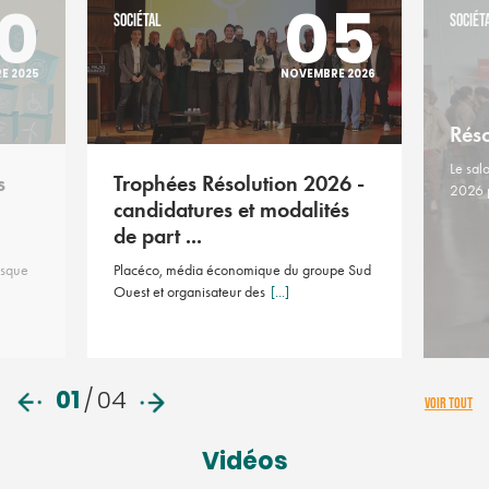
0
05
SOCIÉTAL
SOCIÉT
E 2025
NOVEMBRE 2026
Rés
Le sal
s
Trophées Résolution 2026 -
2026 
candidatures et modalités
de part ...
asque
Placéco, média économique du groupe Sud
Ouest et organisateur des
[...]
01
/
04
VOIR TOUT
Vidéos