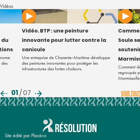
Vidéos
Vidéo. BTP : une peinture
Commen
 du
innovante pour lutter contre la
Soule s
tions
canicule
soutenir
tonome
Une entreprise de Charente-Maritime développe
Marmiss
r des
des peintures innovantes pour protéger les
Comment des
infrastructures des fortes chaleurs.
regroupés po
Marmissolle
01
/
07
VOIR TOUT
Site édité par Placéco