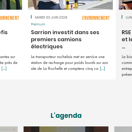
RONNEMENT
MARDI 30 JUIN 2026
ENVIRONNEMENT
LUN
Premium
fis
Sarrion investit dans ses
RSE
premiers camions
et l
électriques
...
antes sur
Le transporteur rochelais met en service une
La bio
uée près de
station de recharge pour poids lourds sur son
comme 
[...]
site de La Rochelle et comptera cinq ca
[...]
entrep
prése
L'agenda