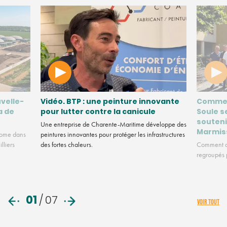
velle-
Vidéo. BTP : une peinture innovante
Commen
a de
pour lutter contre la canicule
Soule s
souteni
Une entreprise de Charente-Maritime développe des
Marmis
nome dans
peintures innovantes pour protéger les infrastructures
lliers
des fortes chaleurs.
Comment de
regroupés p
01
/
07
VOIR TOUT