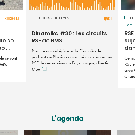
SOCIÉTAL
JEUDI 09 JUILLET 2026
QVCT
JEU
Premi
Dinamika #30 : Les circuits
RSE 
le se
RSE de BMS
suj
 ...
dan 
Pour ce nouvel épisode de Dinamika, le
podcast de Placéco consacré aux démarches
le se sont
Ce mo
RSE des entreprises du Pays basque, direction
Beñat
RSE e
Mou
[...]
avec 
Char
L'agenda