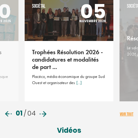
0
05
SOCIÉTAL
SOCIÉT
E 2025
NOVEMBRE 2026
Rés
Le sal
s
Trophées Résolution 2026 -
2026 
candidatures et modalités
de part ...
asque
Placéco, média économique du groupe Sud
Ouest et organisateur des
[...]
01
/
04
VOIR TOUT
Vidéos