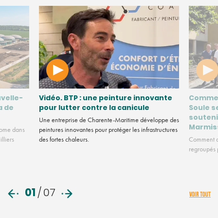
velle-
Vidéo. BTP : une peinture innovante
Commen
a de
pour lutter contre la canicule
Soule s
souteni
Une entreprise de Charente-Maritime développe des
Marmis
nome dans
peintures innovantes pour protéger les infrastructures
lliers
des fortes chaleurs.
Comment de
regroupés p
01
/
07
VOIR TOUT