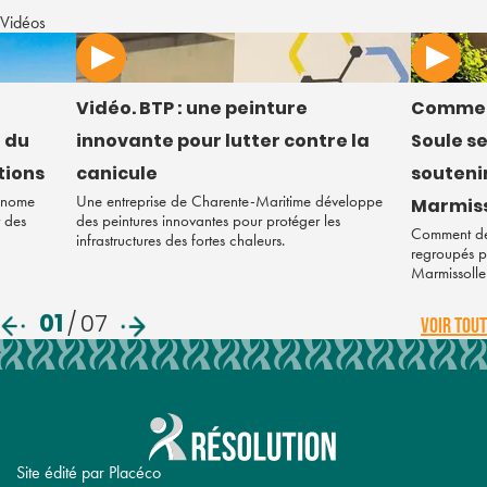
Vidéos
Vidéo. BTP : une peinture
Commen
 du
innovante pour lutter contre la
Soule s
tions
canicule
soutenir
tonome
Une entreprise de Charente-Maritime développe
Marmiss
r des
des peintures innovantes pour protéger les
Comment des
infrastructures des fortes chaleurs.
regroupés po
Marmissolle
01
/
07
VOIR TOUT
Site édité par Placéco