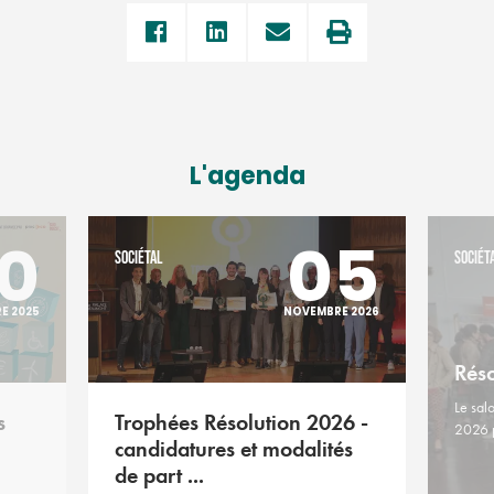
L'agenda
0
05
SOCIÉTAL
SOCIÉT
E 2025
NOVEMBRE 2026
Rés
Le sal
s
Trophées Résolution 2026 -
2026 
candidatures et modalités
de part ...