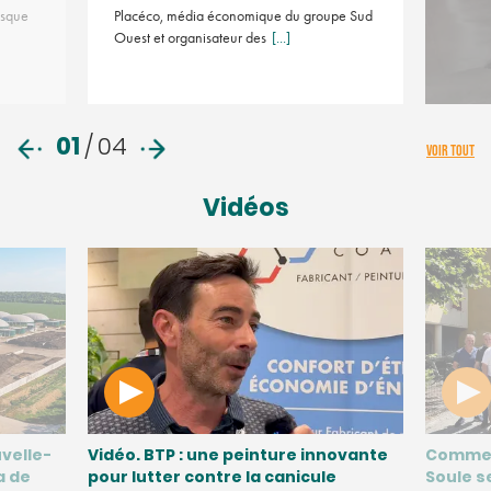
asque
Placéco, média économique du groupe Sud
Ouest et organisateur des
[...]
01
/
04
VOIR TOUT
Vidéos
velle-
Vidéo. BTP : une peinture innovante
Commen
a de
pour lutter contre la canicule
Soule s