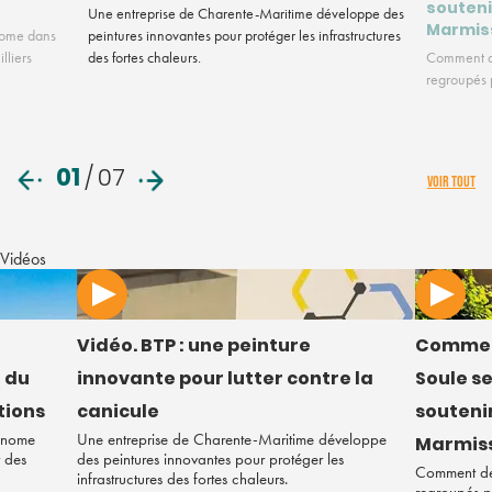
souteni
Une entreprise de Charente-Maritime développe des
Marmis
nome dans
peintures innovantes pour protéger les infrastructures
lliers
des fortes chaleurs.
Comment de
regroupés p
01
/
07
VOIR TOUT
Vidéos
Vidéo. BTP : une peinture
Commen
 du
innovante pour lutter contre la
Soule s
tions
canicule
soutenir
tonome
Une entreprise de Charente-Maritime développe
Marmiss
r des
des peintures innovantes pour protéger les
Comment des
infrastructures des fortes chaleurs.
regroupés po