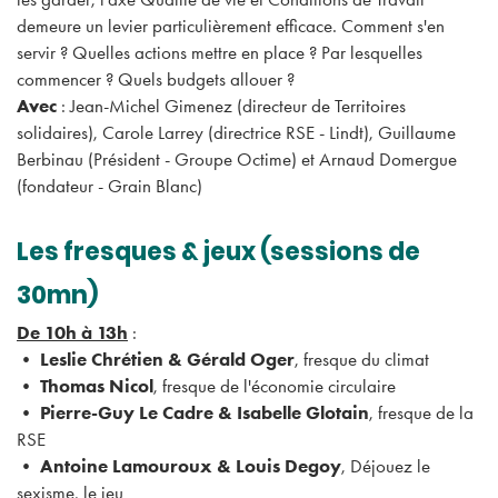
demeure un levier particulièrement efficace. Comment s'en
servir ? Quelles actions mettre en place ? Par lesquelles
commencer ? Quels budgets allouer ?
Avec
: Jean-Michel Gimenez (directeur de Territoires
solidaires), Carole Larrey (directrice RSE - Lindt), Guillaume
Berbinau (Président - Groupe Octime) et Arnaud Domergue
(fondateur - Grain Blanc)
Les fresques & jeux (sessions de
30mn)
De 10h à 13h
:
•
Leslie Chrétien & Gérald Oger
, fresque du climat
•
Thomas Nicol
, fresque de l'économie circulaire
•
Pierre-Guy Le Cadre & Isabelle Glotain
, fresque de la
RSE
•
Antoine Lamouroux & Louis Degoy
, Déjouez le
sexisme, le jeu