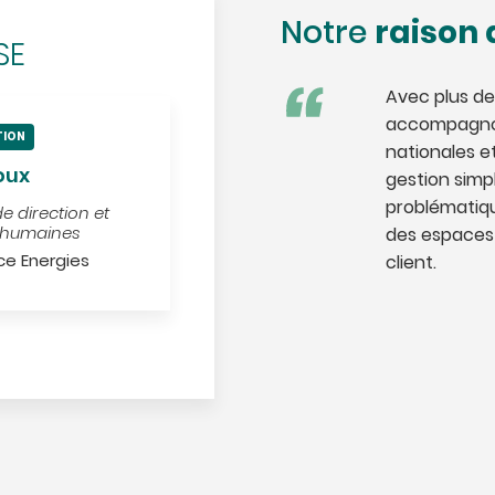
raison 
Notre
SE
Avec plus de
accompagnon
TION
nationales e
oux
gestion simpl
problématiqu
de direction et
 humaines
des espaces 
ce Energies
client.