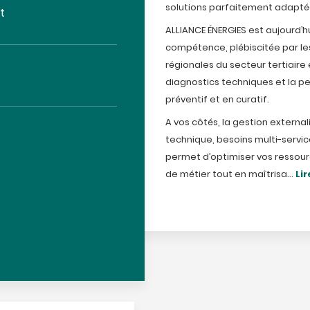
solutions parfaitement adaptée
t
ALLIANCE ÉNERGIES est aujourd’
compétence, plébiscitée par 
régionales du secteur tertiaire 
diagnostics techniques et la p
préventif et en curatif.
A vos côtés, la gestion externa
technique, besoins multi-service
permet d’optimiser vos ressour
de métier tout en maîtrisa...
Lir