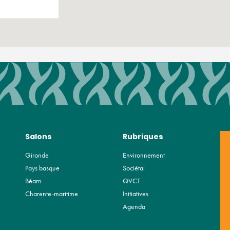
Salons
Rubriques
Gironde
Environnement
Pays basque
Sociétal
Béarn
QVCT
Charente-maritime
Initiatives
Agenda