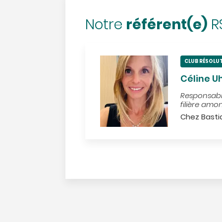
référent(e)
Notre
R
CLUB RÉSOLU
Céline U
Responsable
filière amo
Chez Basti