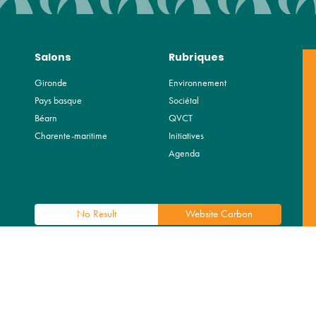
Salons
Rubriques
Gironde
Environnement
Pays basque
Sociétal
Béarn
QVCT
Charente-maritime
Initiatives
Agenda
No Result
Website Carbon