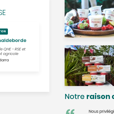
SE
TION
haldeborde
 QHE - RSE et
nt agricole
darra
raison 
Notre
Nous privilég