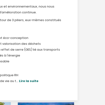
aux et environnementaux, nous nous
’amélioration continue.
utour de 3 piliers, eux-mêmes constitués
e et éco-conception
 et valorisation des déchets
à effet de serre (GES) lié aux transports
és à l'énergie
onsable
 politique RH
de vie au t...
Lire la suite