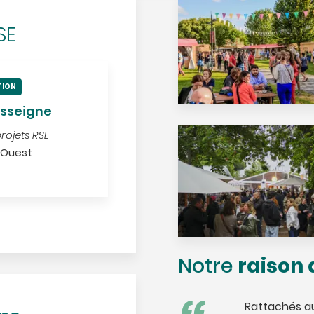
SE
TION
sseigne
rojets RSE
 Ouest
raison 
Notre
Rattachés au