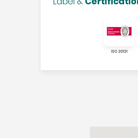
Certificati
Label &
ISO 20121