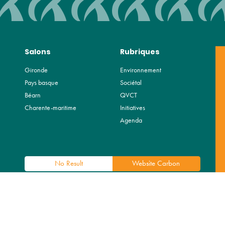
Salons
Rubriques
Gironde
Environnement
Pays basque
Sociétal
Béarn
QVCT
Charente-maritime
Initiatives
Agenda
No Result
Website Carbon