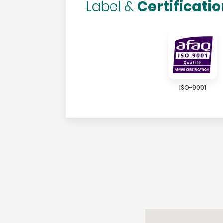
Certificati
Label &
ISO-9001