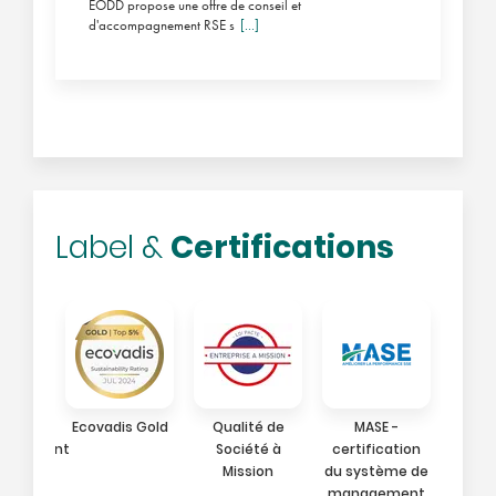
EODD propose une offre de conseil et
d'accompagnement RSE s
[...]
Certifications
Label &
 -
Ecovadis Gold
Qualité de
MASE -
Certi
agnement
Société à
certification
O
a
Mission
du système de
cation
management