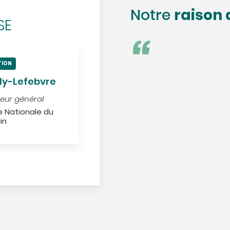
raison 
Notre
SE
TION
ly-Lefebvre
teur général
 Nationale du
in