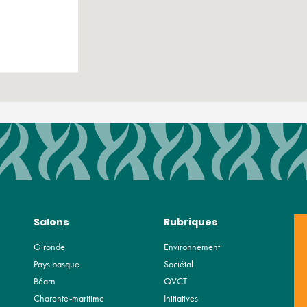
Salons
Rubriques
Gironde
Environnement
Pays basque
Sociétal
Béarn
QVCT
Charente-maritime
Initiatives