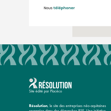
Nous
téléphoner
Site édité par Placéco
Résolution
, le site des entreprises néo-aquitaines
engagées dans des démarches RSE. Une initiative