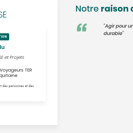
raison 
Notre
SE
"Agir pour u
durable"
TION
du
E et Projets
Voyageurs TER
quitaine
ort des personnes et des