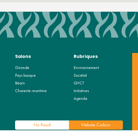
Salons
Rubriques
Gironde
Environnement
Pays basque
Sociétal
Béarn
QVCT
Charente-maritime
Initiatives
Agenda
No Result
Website Carbon