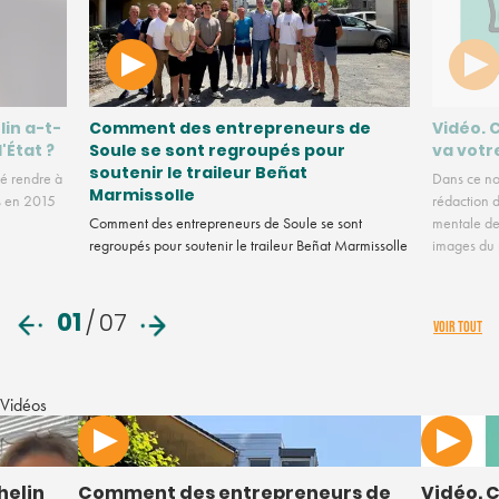
lin a-t-
Comment des entrepreneurs de
Vidéo. 
l'État ?
Soule se sont regroupés pour
va votr
soutenir le traileur Beñat
é rendre à
Dans ce no
Marmissolle
us en 2015
rédaction d
Comment des entrepreneurs de Soule se sont
mentale des
regroupés pour soutenir le traileur Beñat Marmissolle
images du
01
/
07
VOIR TOUT
Vidéos
helin
Comment des entrepreneurs de
Vidéo. C