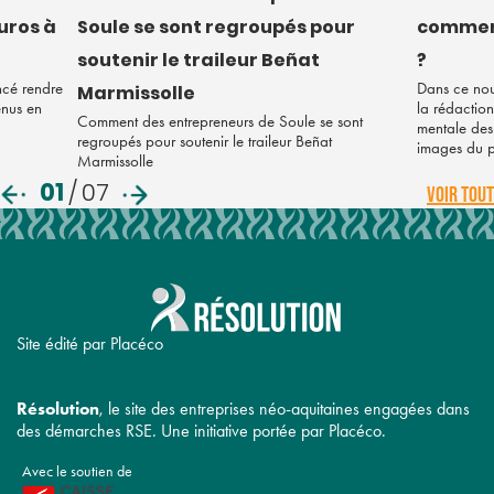
euros à
Soule se sont regroupés pour
comment
soutenir le traileur Beñat
?
ncé rendre
Dans ce nou
Marmissolle
enus en
la rédaction
Comment des entrepreneurs de Soule se sont
mentale des 
regroupés pour soutenir le traileur Beñat
images du 
Marmissolle
01
/
07
VOIR TOUT
Site édité par Placéco
Résolution
, le site des entreprises néo-aquitaines engagées dans
des démarches RSE. Une initiative portée par Placéco.
Avec le soutien de