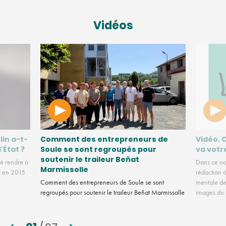
Vidéos
lin a-t-
Comment des entrepreneurs de
Vidéo. 
l'État ?
Soule se sont regroupés pour
va votr
soutenir le traileur Beñat
é rendre à
Dans ce no
Marmissolle
us en 2015
rédaction d
Comment des entrepreneurs de Soule se sont
mentale des
regroupés pour soutenir le traileur Beñat Marmissolle
images du