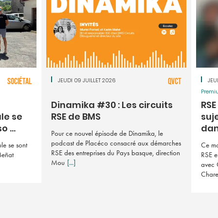
SOCIÉTAL
JEUDI 09 JUILLET 2026
QVCT
JEU
Premi
Dinamika #30 : Les circuits
RSE 
le se
RSE de BMS
suj
 ...
dan 
Pour ce nouvel épisode de Dinamika, le
podcast de Placéco consacré aux démarches
le se sont
Ce mo
RSE des entreprises du Pays basque, direction
Beñat
RSE e
Mou
[...]
avec 
Char