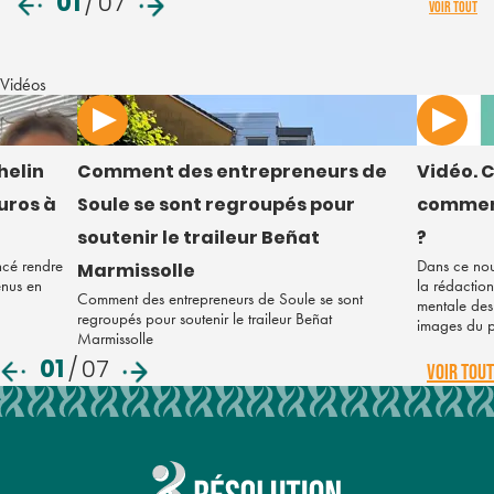
01
/
07
VOIR TOUT
Vidéos
helin
Comment des entrepreneurs de
Vidéo. C
euros à
Soule se sont regroupés pour
comment
soutenir le traileur Beñat
?
ncé rendre
Dans ce nou
Marmissolle
enus en
la rédaction
Comment des entrepreneurs de Soule se sont
mentale des 
regroupés pour soutenir le traileur Beñat
images du 
Marmissolle
01
/
07
VOIR TOUT