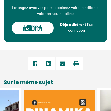
Echangez avec vos pairs, accélérez votre transition et
valoriser vos initiatives
Déja adhérent ?
Se
J'ADHÈRE À
RÉSOLUTION
connecter
Sur le même sujet