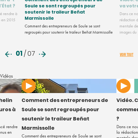
l'État ?
Soule se sont regroupés pour
va votr
soutenir le traileur Beñat
é rendre à
Dans ce no
Marmissolle
us en 2015
rédaction d
Comment des entrepreneurs de Soule se sont
mentale des
regroupés pour soutenir le traileur Beñat Marmissolle
images du
01
/
07
VOIR TOUT
Vidéos
helin
Comment des entrepreneurs de
Vidéo. C
euros à
Soule se sont regroupés pour
comment
soutenir le traileur Beñat
?
ncé rendre
Dans ce nou
Marmissolle
enus en
la rédaction
Comment des entrepreneurs de Soule se sont
mentale des 