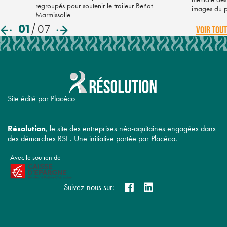
regroupés pour soutenir le traileur Beñat
images du 
Marmissolle
01
/
07
VOIR TOUT
Site édité par Placéco
Résolution
, le site des entreprises néo-aquitaines engagées dans
des démarches RSE. Une initiative portée par Placéco.
Avec le soutien de
Suivez-nous sur: