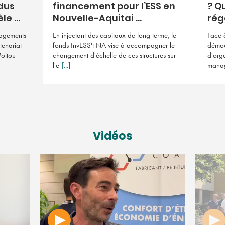
dus
financement pour l’ESS en
? Q
e ...
Nouvelle-Aquitai ...
régé
gagements
En injectant des capitaux de long terme, le
Face 
tenariat
fonds InvESS't NA vise à accompagner le
démoc
oitou-
changement d'échelle de ces structures sur
d'org
l'e
[...]
managé
Vidéos