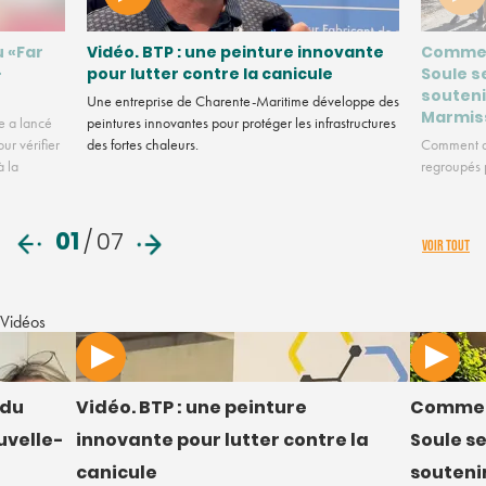
u «Far
Vidéo. BTP : une peinture innovante
Commen
-
pour lutter contre la canicule
Soule s
souteni
Une entreprise de Charente-Maritime développe des
Marmis
e a lancé
peintures innovantes pour protéger les infrastructures
ur vérifier
des fortes chaleurs.
Comment de
à la
regroupés p
01
/
07
VOIR TOUT
Vidéos
 du
Vidéo. BTP : une peinture
Commen
uvelle-
innovante pour lutter contre la
Soule s
canicule
soutenir