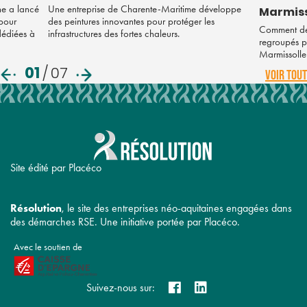
ne a lancé
Une entreprise de Charente-Maritime développe
Marmiss
 pour
des peintures innovantes pour protéger les
Comment des
 dédiées à
infrastructures des fortes chaleurs.
regroupés po
Marmissolle
01
/
07
VOIR TOUT
Site édité par Placéco
Résolution
, le site des entreprises néo-aquitaines engagées dans
des démarches RSE. Une initiative portée par Placéco.
Avec le soutien de
Suivez-nous sur: