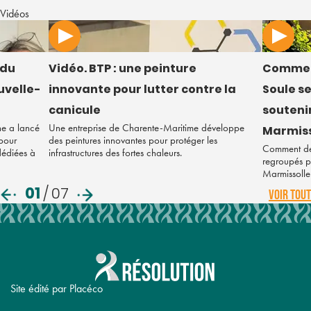
Vidéos
 du
Vidéo. BTP : une peinture
Commen
uvelle-
innovante pour lutter contre la
Soule s
canicule
soutenir
ne a lancé
Une entreprise de Charente-Maritime développe
Marmiss
 pour
des peintures innovantes pour protéger les
Comment des
 dédiées à
infrastructures des fortes chaleurs.
regroupés po
Marmissolle
01
/
07
VOIR TOUT
Site édité par Placéco