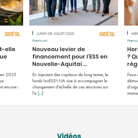
SOCIÉTAL
LUNDI 06 JUILLET 2026
SOCIÉTAL
MER
Premium
Premi
t-elle
Nouveau levier de
Hor
que
financement pour l’ESS en
? Q
Nouvelle-Aquitai ...
régé
s en 2025
En injectant des capitaux de long terme, le
Face 
aux
fonds InvESS't NA vise à accompagner le
démoc
nt encore :
changement d'échelle de ces structures sur
d'org
l'e
[...]
managé
Vidéos