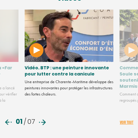
u «Far
Vidéo. BTP : une peinture innovante
Commen
-
pour lutter contre la canicule
Soule s
souteni
Une entreprise de Charente-Maritime développe des
Marmis
e a lancé
peintures innovantes pour protéger les infrastructures
ur vérifier
des fortes chaleurs.
Comment de
à la
regroupés p
01
/
07
VOIR TOUT