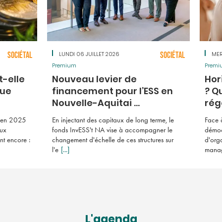
SOCIÉTAL
LUNDI 06 JUILLET 2026
SOCIÉTAL
MER
Premium
Premi
t-elle
Nouveau levier de
Hor
que
financement pour l’ESS en
? Q
Nouvelle-Aquitai ...
régé
s en 2025
En injectant des capitaux de long terme, le
Face 
aux
fonds InvESS't NA vise à accompagner le
démoc
nt encore :
changement d'échelle de ces structures sur
d'org
l'e
[...]
managé
L'agenda