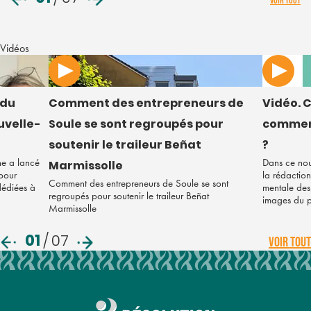
VOIR TOUT
Vidéos
 du
Comment des entrepreneurs de
Vidéo. C
uvelle-
Soule se sont regroupés pour
comment
soutenir le traileur Beñat
?
ne a lancé
Dans ce nou
Marmissolle
 pour
la rédaction
Comment des entrepreneurs de Soule se sont
 dédiées à
mentale des 
regroupés pour soutenir le traileur Beñat
images du 
Marmissolle
01
/
07
VOIR TOUT