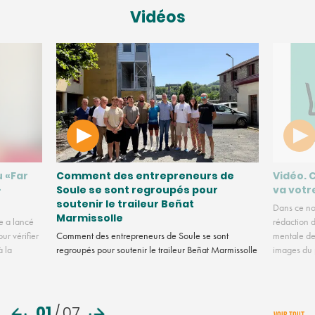
Vidéos
u «Far
Comment des entrepreneurs de
Vidéo. 
-
Soule se sont regroupés pour
va votr
soutenir le traileur Beñat
Dans ce no
Marmissolle
e a lancé
rédaction d
ur vérifier
Comment des entrepreneurs de Soule se sont
mentale des
à la
regroupés pour soutenir le traileur Beñat Marmissolle
images du
01
/
07